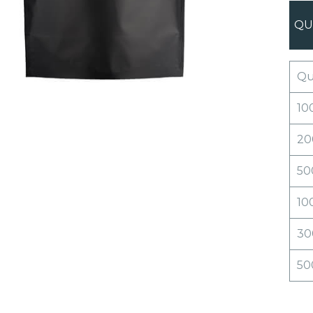
QU
Qu
10
20
50
10
30
50