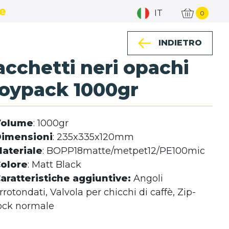
IT
0
INDIETRO
acchetti neri opachi
oypack 1000gr
Volume
: 1000gr
imensioni
: 235x335x120mm
ateriale
: BOPP18matte/metpet12/PE100mic
olore
: Matt Black
aratteristiche aggiuntive:
Angoli
rrotondati, Valvola per chicchi di caffè, Zip-
ock normale