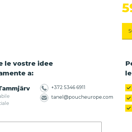
5
S
e le vostre idee
P
tamente a:
l
+372 5346 6911
 Tammjärv
bile
tanel@poucheurope.com
iale