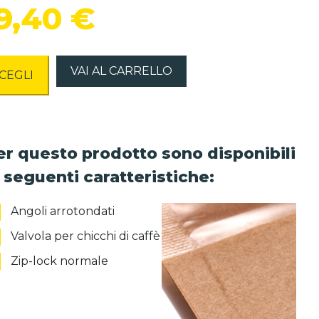
9,40
€
VAI AL CARRELLO
CEGLI
er questo prodotto sono disponibili
e seguenti caratteristiche:
Angoli arrotondati
Valvola per chicchi di caffè
Zip-lock normale