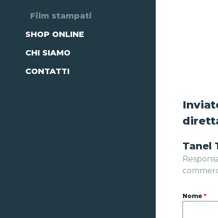
Film stampati
SHOP ONLINE
CHI SIAMO
CONTATTI
Inviat
diret
Tanel
Responsa
commerc
Nome
*