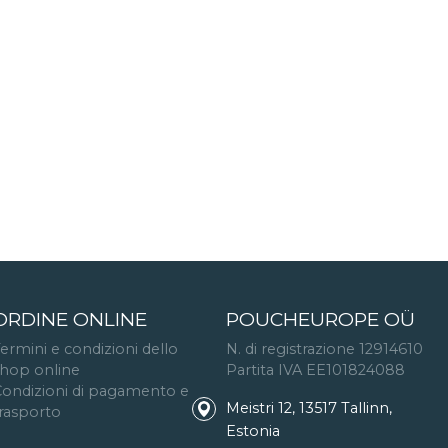
ORDINE ONLINE
POUCHEUROPE OÜ
ermini e condizioni dello
N. di registrazione 12914610
hop online
Partita IVA EE101824088
ondizioni di pagamento e
Meistri 12, 13517 Tallinn,
rasporto
Estonia