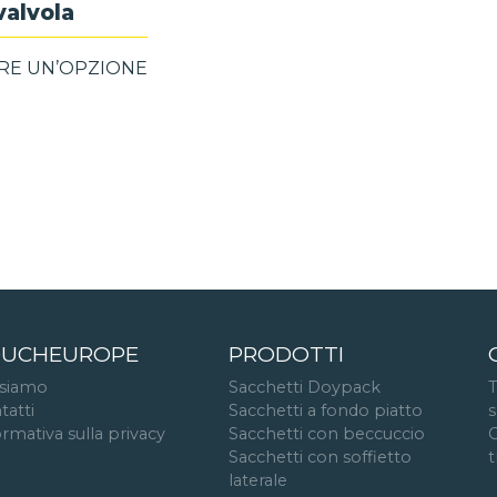
valvola
RE UN’OPZIONE
UCHEUROPE
PRODOTTI
 siamo
Sacchetti Doypack
T
tatti
Sacchetti a fondo piatto
s
ormativa sulla privacy
Sacchetti con beccuccio
C
Sacchetti con soffietto
t
laterale