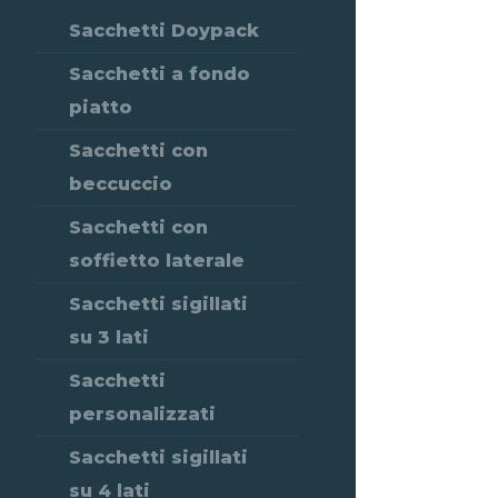
Sacchetti Doypack
Sacchetti a fondo
piatto
Sacchetti con
beccuccio
Sacchetti con
soffietto laterale
Sacchetti sigillati
su 3 lati
Sacchetti
personalizzati
Sacchetti sigillati
su 4 lati