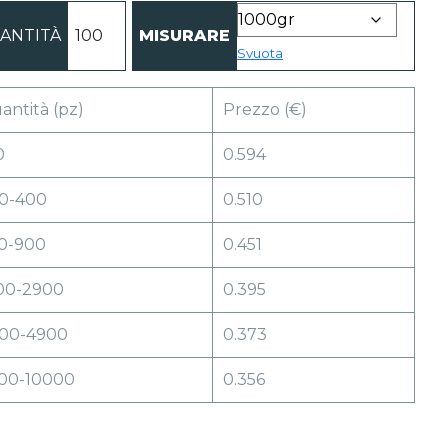
Sacchetti neri opachi Doypack 1000gr qu
ANTITÀ
MISURARE
Svuota
antità (pz)
Prezzo (€)
0
0.594
0-400
0.510
0-900
0.451
00-2900
0.395
00-4900
0.373
00-10000
0.356