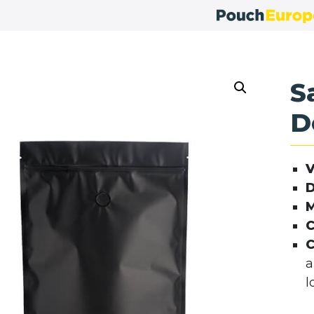
S
D
D
M
C
C
a
l