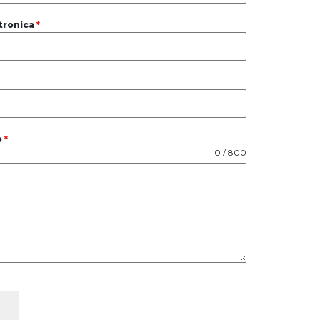
tronica
*
o
*
0 / 800
e