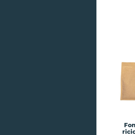
Fon
rici