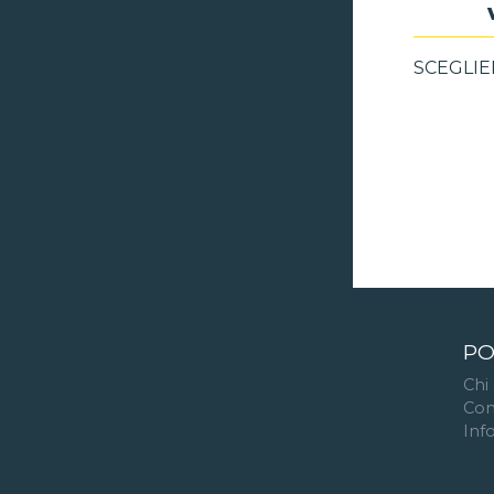
SCEGLIE
PO
Chi
Con
Inf